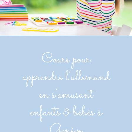
Cours pour
apprendre l’allemand
en s’amusant
enfants & bébés à
Genève