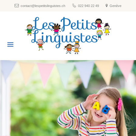
contact@lespetitslinguistes.ch
022 940 22 49
Genève
Nos formules
Les langues
Horaires
Tarifs et inscriptions
A propos
FAQ
Blog
Contact