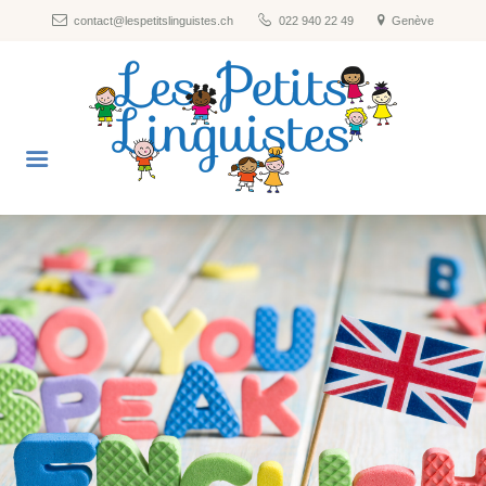
contact@lespetitslinguistes.ch
022 940 22 49
Genève
Nos formules
Les langues
Horaires
Tarifs et inscriptions
A propos
FAQ
Blog
Contact